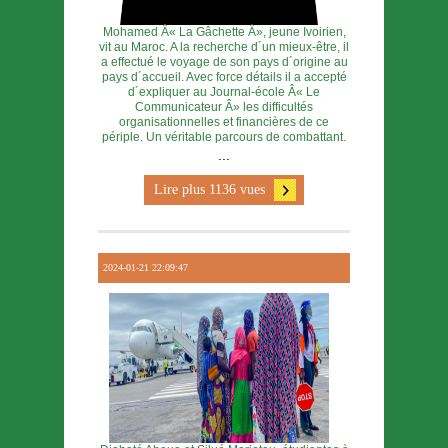
Mohamed Â« La Gâchette Â», jeune Ivoirien,
vit au Maroc. A la recherche d´un mieux-être, il
a effectué le voyage de son pays d´origine au
pays d´accueil. Avec force détails il a accepté
d´expliquer au Journal-école Â« Le
Communicateur Â» les difficultés
organisationnelles et financières de ce
périple. Un véritable parcours de combattant.
...
Lire plus 1136 vues
2024-01-21 22:09:47