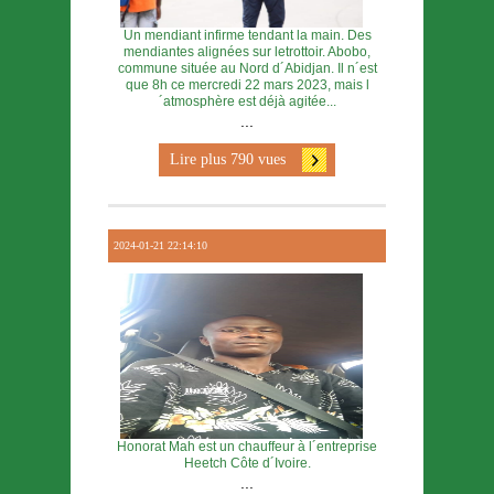
Un mendiant infirme tendant la main. Des
mendiantes alignées sur letrottoir. Abobo,
commune située au Nord d´Abidjan. Il n´est
que 8h ce mercredi 22 mars 2023, mais l
´atmosphère est déjà agitée...
...
Lire plus 790 vues
2024-01-21 22:14:10
Honorat Mah est un chauffeur à l´entreprise
Heetch Côte d´Ivoire.
...