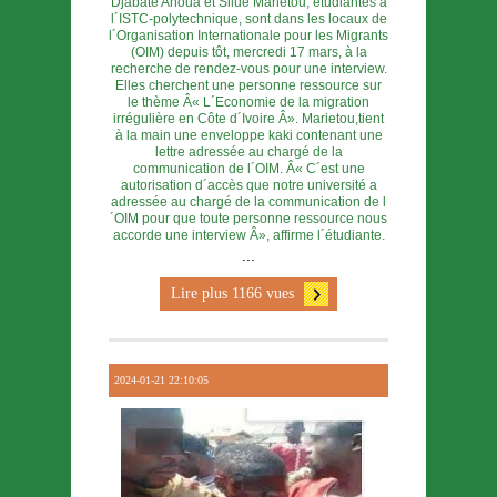
Djabaté Ahoua et Silué Marietou, étudiantes à
l´ISTC-polytechnique, sont dans les locaux de
l´Organisation Internationale pour les Migrants
(OIM) depuis tôt, mercredi 17 mars, à la
recherche de rendez-vous pour une interview.
Elles cherchent une personne ressource sur
le thème Â« L´Economie de la migration
irrégulière en Côte d´Ivoire Â». Marietou,tient
à la main une enveloppe kaki contenant une
lettre adressée au chargé de la
communication de l´OIM. Â« C´est une
autorisation d´accès que notre université a
adressée au chargé de la communication de l
´OIM pour que toute personne ressource nous
accorde une interview Â», affirme l´étudiante.
...
Lire plus 1166 vues
2024-01-21 22:10:05