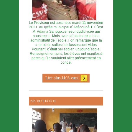
Le Proviseur est absent,ce mardi 11 novembre
2021, au lycée municipal d´Attécoubé 1. C´est
M. Adama Sanogo,censeur dudit lycée qui
nous reçoit. Mais avant d´atteindre le bloc
administratif de l´école, l´on remarque que la
cour et les salles de classes sont vides.
Pourtant, c´était bel et bien un jour d´école.
Renseignement pris, les élèves ont manifesté
parce qu´ils voulaient aller précocement en
congé.
...
Lire plus 1103 vues
2022-04-11 13:13:49