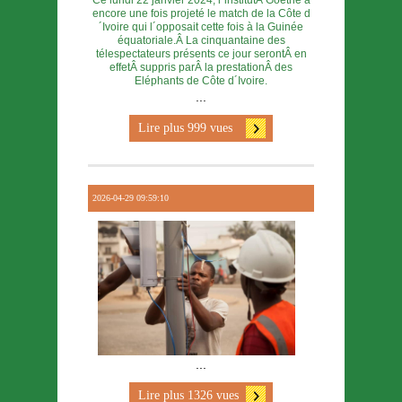
Ce lundi 22 janvier 2024, l´institutÂ Goethe a
encore une fois projeté le match de la Côte d
´Ivoire qui l´opposait cette fois à la Guinée
équatoriale.Â La cinquantaine des
télespectateurs présents ce jour serontÂ en
effetÂ suppris parÂ la prestationÂ des
Eléphants de Côte d´Ivoire.
...
Lire plus 999 vues
2026-04-29 09:59:10
...
Lire plus 1326 vues