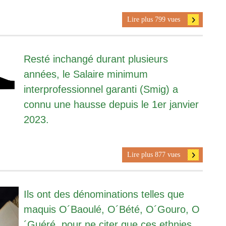
Lire plus 799 vues
Resté inchangé durant plusieurs
années, le Salaire minimum
interprofessionnel garanti (Smig) a
connu une hausse depuis le 1er janvier
2023.
Lire plus 877 vues
Ils ont des dénominations telles que
maquis O´Baoulé, O´Bété, O´Gouro, O
´Guéré, pour ne citer que ces ethnies