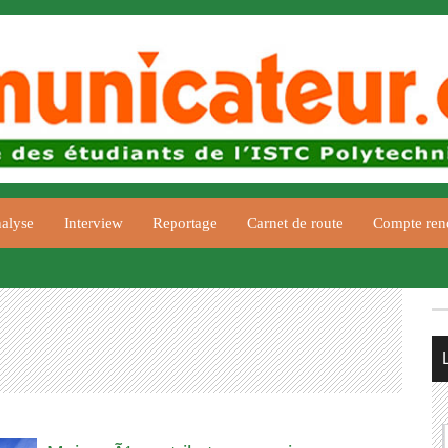
alyse
Interview
Reportage
Carnet de route
Compte ren