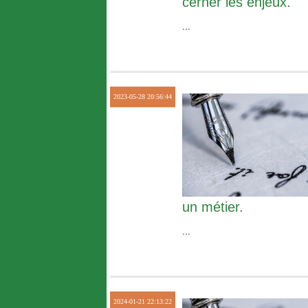
cerner les enjeux.
...
2023-05-28 20:56:44
un métier.
...
2024-01-21 22:13:22