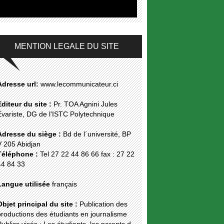
MENTION LEGALE DU SITE
Adresse url:
www.lecommunicateur.ci
Editeur du site :
Pr. TOA Agnini Jules
Évariste, DG de l'ISTC Polytechnique
Adresse du siège :
Bd de l´université, BP
V 205 Abidjan
Téléphone :
Tel 27 22 44 86 66 fax : 27 22
44 84 33
Langue utilisée
français
Objet principal du site :
Publication des
roductions des étudiants en journalisme