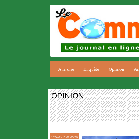
A la une
Enquête
Opinion
An
OPINION
2024-01-19 00:03:26