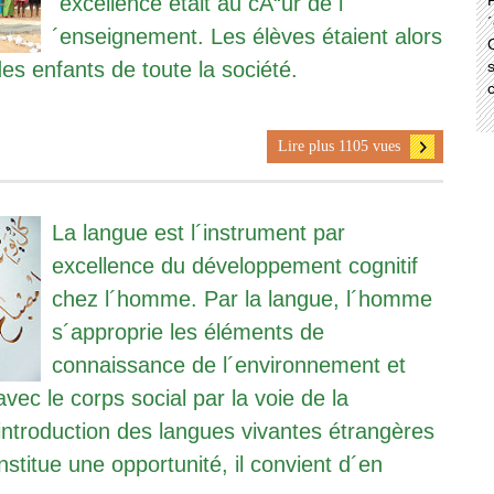
´excellence était au cÅ“ur de l
P
´
´enseignement. Les élèves étaient alors
C
s enfants de toute la société.
s
Lire plus 1105 vues
La langue est l´instrument par
excellence du développement cognitif
chez l´homme. Par la langue, l´homme
s´approprie les éléments de
connaissance de l´environnement et
avec le corps social par la voie de la
introduction des langues vivantes étrangères
nstitue une opportunité, il convient d´en