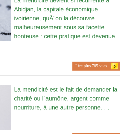
La mendicité devient si récurrente à
Abidjan, la capitale économique
ivoirienne, quÂ´on la découvre
malheureusement sous sa facette
honteuse : cette pratique est devenue
Lire plus 785 vues
La mendicité est le fait de demander la
charité ou l´aumône, argent comme
nourriture, à une autre personne. . .
...