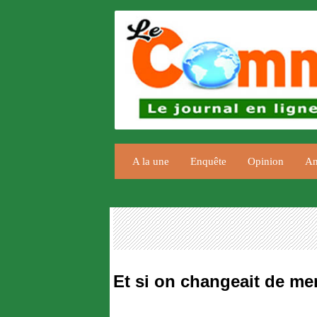
A la une
Enquête
Opinion
An
Et si on changeait de men