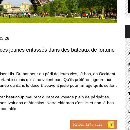
03:26
s ces jeunes entassés dans des bateaux de fortune
sent-ils. Du bonheur au péril de leurs vies, là-bas, en Occident.
ant ici mais qu’ils ne voient pas. Qu’ils préfèrent ignorer ici
anée ou dans le désert, souvent juste pour l’image qu’ils se font
 car beaucoup meurent durant ce voyage plein de péripéties.
s Ivoiriens et Africains. Notre eldorado c’est ici et non là-bas.
mentalité !
Retour 1245 vues
p