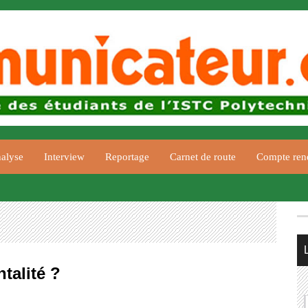
alyse
Interview
Reportage
Carnet de route
Compte ren
talité ?