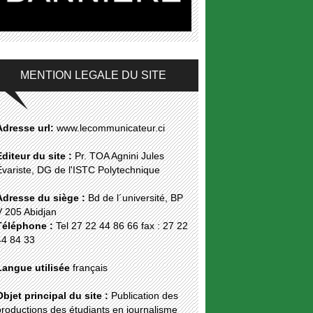
MENTION LEGALE DU SITE
Adresse url:
www.lecommunicateur.ci
Editeur du site :
Pr. TOA Agnini Jules
Évariste, DG de l'ISTC Polytechnique
Adresse du siège :
Bd de l´université, BP
V 205 Abidjan
Téléphone :
Tel 27 22 44 86 66 fax : 27 22
44 84 33
Langue utilisée
français
Objet principal du site :
Publication des
roductions des étudiants en journalisme