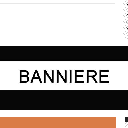
P
´
C
s