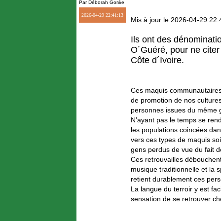
Par Déborah Gor&e
2026-04-29 22:41:13
Mis à jour le 2026-04-29 22:
Ils ont des dénominati
O´Guéré, pour ne citer
Côte d´Ivoire.
Ces maquis communautaires i
de promotion de nos cultures 
personnes issues du même g
N’ayant pas le temps se rendr
les populations coincées dan
vers ces types de maquis soi
gens perdus de vue du fait de
Ces retrouvailles débouchent 
musique traditionnelle et la 
retient durablement ces pers
La langue du terroir y est f
sensation de se retrouver che