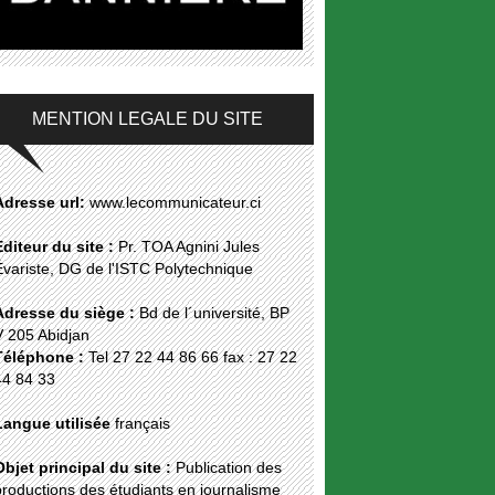
MENTION LEGALE DU SITE
Adresse url:
www.lecommunicateur.ci
Editeur du site :
Pr. TOA Agnini Jules
Évariste, DG de l'ISTC Polytechnique
Adresse du siège :
Bd de l´université, BP
V 205 Abidjan
Téléphone :
Tel 27 22 44 86 66 fax : 27 22
44 84 33
Langue utilisée
français
Objet principal du site :
Publication des
roductions des étudiants en journalisme