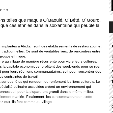
41:13
ons telles que maquis O´Baoulé, O´Bété, O´Gouro,
 que ces ethnies dans la soixantaine qui peuple la
mplantés à Abidjan sont des établissements de restauration et
traditionnelles. Ce sont de véritables lieux de rencontres entre
roupe ethnique.
e au village de manière récurrente pour vivre leurs cultures,
s la capitale économique, profitent des week-ends pour se ruer
t pour leurs réunions communautaires, soit pour rencontrer des
s contraintes de travail.
sur des fêtes qui renouent ou renforcent les liens culturels. La
spécialité culinaire associées créent un environnement qui
onnes qui, pour la plupart, ont grandi dans le même milieu.
acilement maniée. Finalement, les consommateurs ont cette
z eux. Ils font comme au village.
p