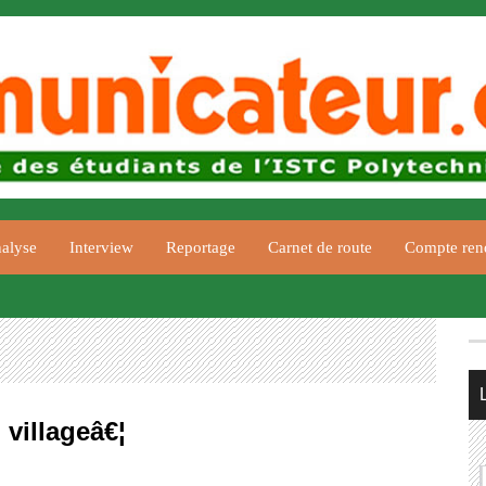
alyse
Interview
Reportage
Carnet de route
Compte ren
villageâ€¦