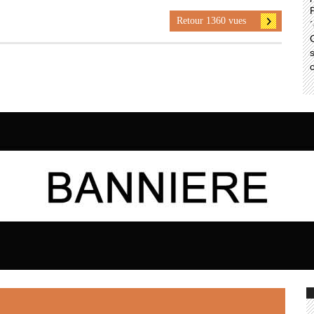
P
Retour 1360 vues
´
C
s